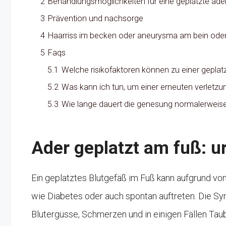
2
Behandlungsmöglichkeiten für eine geplatzte ade
3
Prävention und nachsorge
4
Haarriss im becken oder aneurysma am bein oder
5
Faqs
5.1
Welche risikofaktoren können zu einer geplat
5.2
Was kann ich tun, um einer erneuten verletz
5.3
Wie lange dauert die genesung normalerweis
Ader geplatzt am fuß: 
Ein geplatztes Blutgefäß im Fuß kann aufgrund v
wie Diabetes oder auch spontan auftreten. Die S
Blutergüsse, Schmerzen und in einigen Fällen Tau