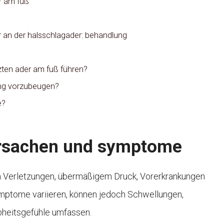
r am fuß
 an der halsschlagader: behandlung
zten ader am fuß führen?
ung vorzubeugen?
e?
ursachen und symptome
on Verletzungen, übermäßigem Druck, Vorerkrankungen
ymptome variieren, können jedoch Schwellungen,
bheitsgefühle umfassen.