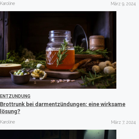
Karoline
März 9, 2024
ENTZUNDUNG
Brottrunk bei darmentzündungen: eine wirksame
lösung?
Karoline
März 7, 2024