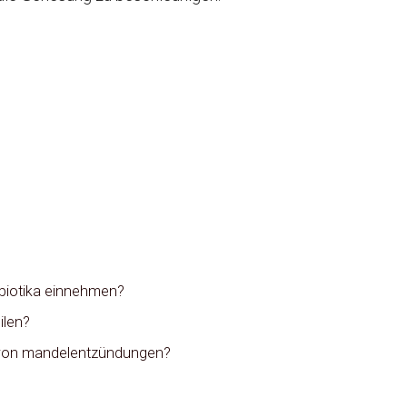
ibiotika einnehmen?
ilen?
ng von mandelentzündungen?