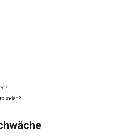
en?
verbunden?
schwäche