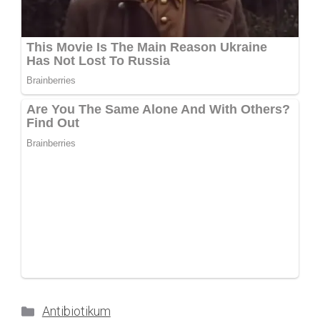
Kategorien
Antibiotikum