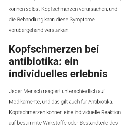
können selbst Kopfschmerzen verursachen, und
die Behandlung kann diese Symptome
vorübergehend verstärken.
Kopfschmerzen bei
antibiotika: ein
individuelles erlebnis
Jeder Mensch reagiert unterschiedlich auf
Medikamente, und das gilt auch für Antibiotika.
Kopfschmerzen können eine individuelle Reaktion
auf bestimmte Wirkstoffe oder Bestandteile des