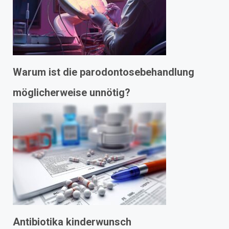
Warum ist die parodontosebehandlung
möglicherweise unnötig?
Antibiotika kinderwunsch