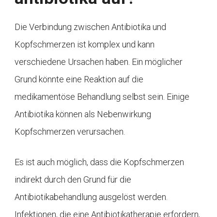
Die Verbindung zwischen Antibiotika und
Kopfschmerzen ist komplex und kann
verschiedene Ursachen haben. Ein möglicher
Grund könnte eine Reaktion auf die
medikamentöse Behandlung selbst sein. Einige
Antibiotika können als Nebenwirkung
Kopfschmerzen verursachen.
Es ist auch möglich, dass die Kopfschmerzen
indirekt durch den Grund für die
Antibiotikabehandlung ausgelöst werden.
Infektionen, die eine Antibiotikatherapie erfordern,