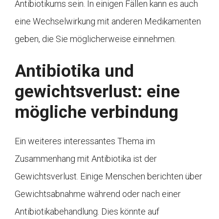
Antibiotikums sein. In einigen Fällen kann es auch
eine Wechselwirkung mit anderen Medikamenten
geben, die Sie möglicherweise einnehmen.
Antibiotika und
gewichtsverlust: eine
mögliche verbindung
Ein weiteres interessantes Thema im
Zusammenhang mit Antibiotika ist der
Gewichtsverlust. Einige Menschen berichten über
Gewichtsabnahme während oder nach einer
Antibiotikabehandlung. Dies könnte auf