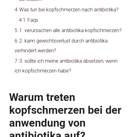
4
Was tun bei kopfschmerzen nach antibiotika?
4.1
Faqs
5
1. verursachen alle antibiotika kopfschmerzen?
6
2. kann gewichtsverlust durch antibiotika
verhindert werden?
7
3. sollte ich meine antibiotika absetzen, wenn
ich kopfschmerzen habe?
Warum treten
kopfschmerzen bei der
anwendung von
antibiotika auf?