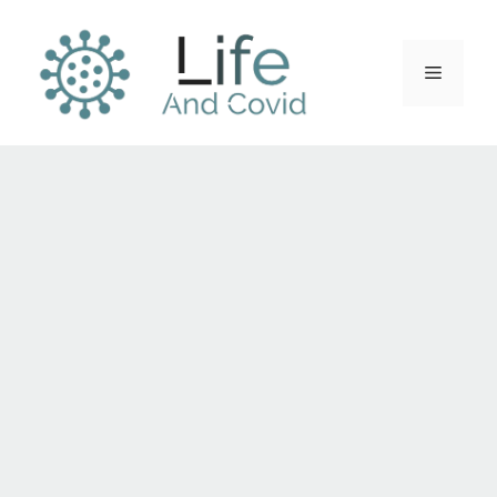
Zum
Inhalt
Menü
springen