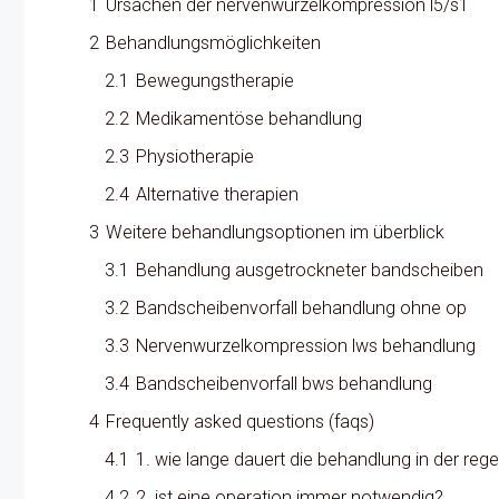
1
Ursachen der nervenwurzelkompression l5/s1
2
Behandlungsmöglichkeiten
2.1
Bewegungstherapie
2.2
Medikamentöse behandlung
2.3
Physiotherapie
2.4
Alternative therapien
3
Weitere behandlungsoptionen im überblick
3.1
Behandlung ausgetrockneter bandscheiben
3.2
Bandscheibenvorfall behandlung ohne op
3.3
Nervenwurzelkompression lws behandlung
3.4
Bandscheibenvorfall bws behandlung
4
Frequently asked questions (faqs)
4.1
1. wie lange dauert die behandlung in der rege
4.2
2. ist eine operation immer notwendig?